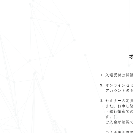
入場受付は開講
オンラインセ
アカウント名
セミナーの定
また、お申し
（銀行振込で
す。）
ご入金が確認