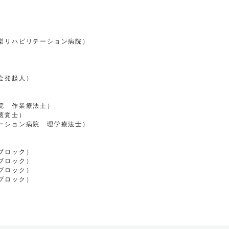
梨リハビリテーション病院）
会発起人）
院 作業療法士）
聴覚士）
ーション病院 理学療法士）
ブロック）
ブロック）
ブロック）
ブロック）