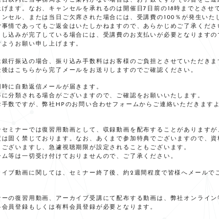
業日以内に当事務局よりご案内がない場合は、お手数ですがその旨をご連
上げます。なお、キャンセルを承れるのは開催日7日前の18時までとさせ
ャンセル、または当日ご欠席された場合には、受講費の100％が発生いた
ご事情であってもご返金はいたしかねますので、あらかじめご了承くださ
申し込みが完了している場合には、受講費のお支払いが必要となりますの
すようお願い申し上げます。
は銀行振込の場合、振り込み手数料はお客様のご負担とさせていただきま
金後はこちらから完了メールをお送りしますのでご確認ください。
同時に自動返信メールが届きます。
等に分類される場合がございますので、ご確認をお願いいたします。
お手数ですが、弊社HPのお問い合わせフォームからご連絡いただきます
ンセミナーでは復習用動画として、収録動画を配布することがありますが
渡は固く禁じております。なお、あくまで参加特典でございますので、資
もございますし、急遽視聴期限が設定されることもございます。
ーム等は一切受け付けておりませんので、ご了承ください。
カイブ動画に関しては、セミナー終了後、約2週間程度で皆様へメールで
ナーの復習用動画、アーカイブ受講にて配布する動画は、弊社オンライン
料会員登録もしくは有料会員登録が必要となります。