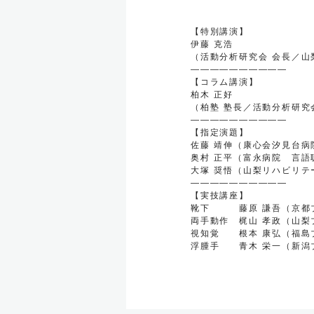
【特別講演】
伊藤 克浩
（活動分析研究会 会長／山
――――――――――
【コラム講演】
柏木 正好
（柏塾 塾長／活動分析研究
――――――――――
【指定演題】
佐藤 靖伸（康心会汐見台病
奥村 正平（富永病院 言語
大塚 奨悟（山梨リハビリテ
――――――――――
【実技講座】
靴下 藤原 謙吾（京都
両手動作 梶山 孝政（山梨
視知覚 根本 康弘（福島
浮腫手 青木 栄一（新潟