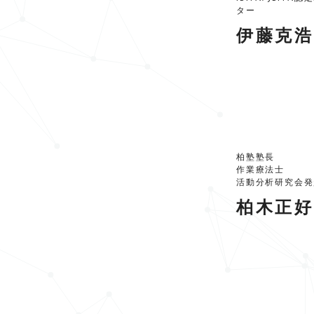
ター
伊藤克浩
柏塾塾長
作業療法士
活動分析研究会発
柏木正好