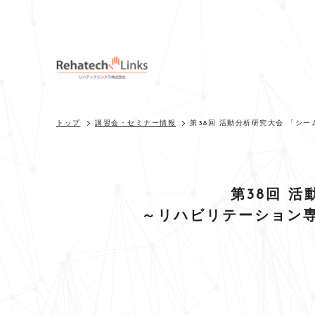
トップ
講習会・セミナー情報
第38回 活動分析研究大会 「シ
第38回 
～リハビリテーション