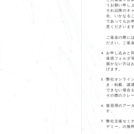
ご入金後５営
うお願い申し
それ以降のキ
合、いかなる
であってもお
意くださいま
ご返金の際に
ださい。ご返
お申し込みと
迷惑フォルダ
届かない方は
げます。
弊社オンライ
き・転載、譲
できない場合
その際のクレ
復習用のアー
す。
弊社主催セミ
デミー」の無