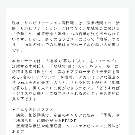
現在、リハビリテーション専門職には、医療機関での「治
療・リハビリテーション」だけでなく、地域社会における
「予防」や「健康寿命の延伸」への貢献が強く求められて
います。しかし、多くのセラピストにとって「地域」つま
り、「病院の外」での活動はまだハードルが高いのが現状
です。
本セミナーでは、「地域で”暮らす”人々」をフィールドに
活躍する木村氏と、「地域で”働く”人々」をフィールドに
活躍する福谷氏という、異なるアプローチで社会実装を進
める2名のトップランナーを招聘。 アカデミックな視点を
持つ石垣氏の司会進行のもと、「セラピストが社会（地域
で暮らし、働く人々）に何ができるのか？」「どうすれば
ビジネスや活動として成立させられるのか？」を具体的に
掘り下げます。
▼こんな方にオススメ
・病院、施設勤務で、今後のキャリアに悩み、「予防」や
「地域活動」に関心があるPT/OT
・産業理学療法や健康経営、ヘルスケアビジネスに興味が
ある方