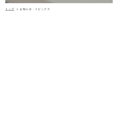
トップ
お知らせ・トピックス
その他
予後予測の重要性について
UPDATE - 2021.6.2
1,予後とは
予後とは，疾患や症状，障害に対する医学的な今後の見通しに関
する，経験や科学的な証拠（エビデンス）に基づいた見解，を意
味する言葉である．PubmedやMedline等で検索する際には，英
語でその意味を持つ「Prognosis」という言葉を使用するのが一
般的である．例えば，医療現場で，医療者がよく口にする言葉
で，「予後が良い，予後良好」という言葉は，対象となる疾患や
障害の今後の見通しが良いことを指す．逆に，「予後が悪い，予
後不良」という言葉は，それらの見通しが悪いことを指す．ま
た，上記のように白黒はっきりさせるような表現ではないもの
の，「比較的予後が良好である（不良である）」という言葉も医
療者の間でよく使用されるが，これは類似する疾患の中で比べる