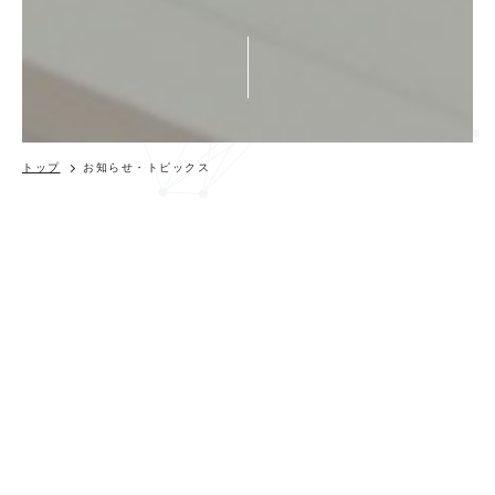
トップ
お知らせ・トピックス
コラム
脳卒中後の運動麻痺に対する自主練習
としての外骨格型ロボットの効果につ
いて −フランスで実施された多施設大
規模ランダム化比較試験の結果から−
UPDATE - 2021.11.22
＜抄録＞