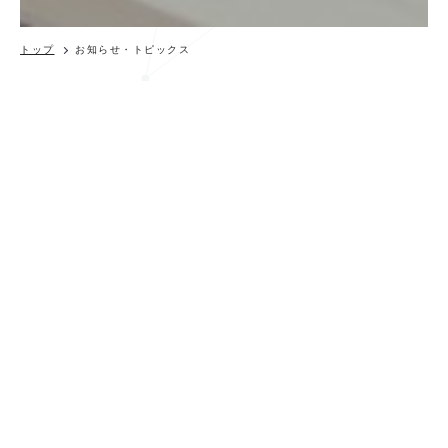
トップ
お知らせ・トピックス
コラム
伝統的な上肢機能練習の現在の立ち位
置について
UPDATE - 2020.8.18
■抄録
エビデンスを語る際に、理学・作業療法の歴史における、伝統
的な手法の一つにボバースコンセプトがある．この手法は、エビ
デンスが不十分という形で伏されてきているが、現場の立ち位置
はどのようになっているのか。最新のレビューなどから紐解く。
■目次
1. 脳卒中後の上肢麻痺に対するアプローチにおける信念対立