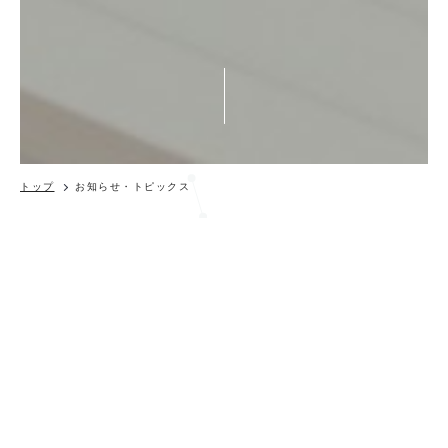
トップ
お知らせ・トピックス
その他
脳卒中後のリハビリテーションにおけ
る回復メカニズムとしての脳の可塑性
−基礎研究からの提言−
UPDATE - 2021.7.13
＜抄録＞