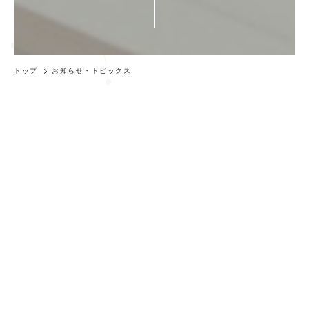
トップ
お知らせ・トピックス
コラム
脳卒中後のHemiplegic Shoulder
Pain(HSP)に対して，亜脱臼と脳卒中
発症からの期間が与える影響
UPDATE - 2021.10.9
＜抄録＞
脳卒中後に生じる痛み（Hemiplegic Shoulder Pain: HSP）
について，様々な因子が関与していると考えられている．その中
でも，一般的な臨床においても，大きな問題の一つとなる肩関節
の亜脱臼は，HSPにおける大きな要因の一つと考えられている．